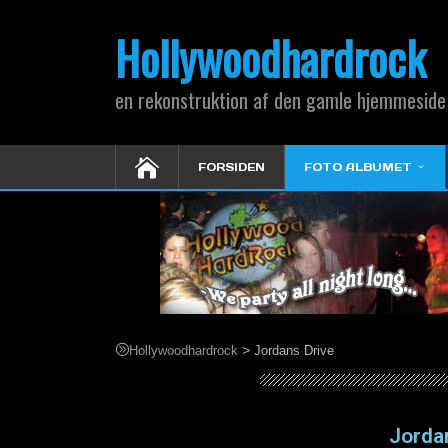
Hollywoodhardrock
en rekonstruktion af den gamle hjemmeside
FORSIDEN
FOTO ALBUMET
>
Hollywoodhardrock
Jordans Drive
Jordans Drive
Jordan